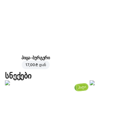
პიცა-ბურგერი
17,00 ₾
დან
სნექები
ჰიტი