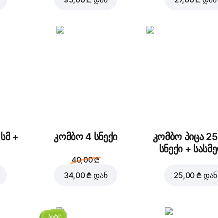
დაამატეთ კალათაში
12,0
სმ +
კომბო 4 სნექი
კომბო პიცა 25
სნექი + სასმ
40,00 ₾
34,00 ₾
დან
25,00 ₾
დან
ჰიტი