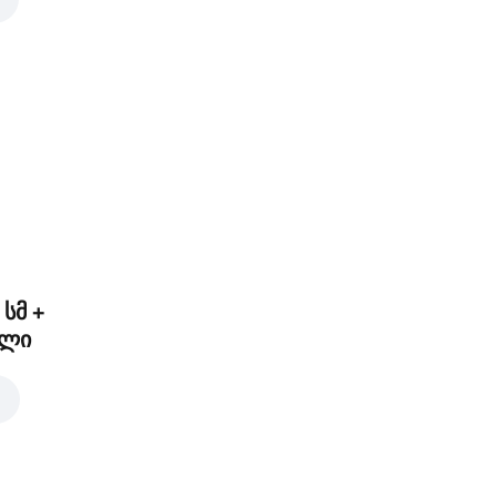
0 ₾
 სმ +
ელი