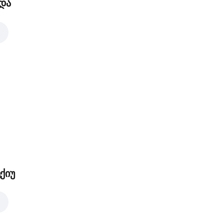
და
ქიუ