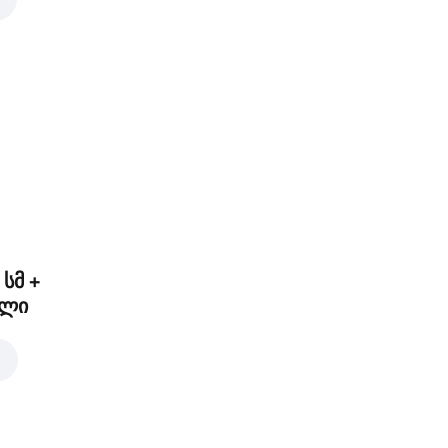
იალური
ნლობის შეცვლა
 სმ +
ელი
თაში