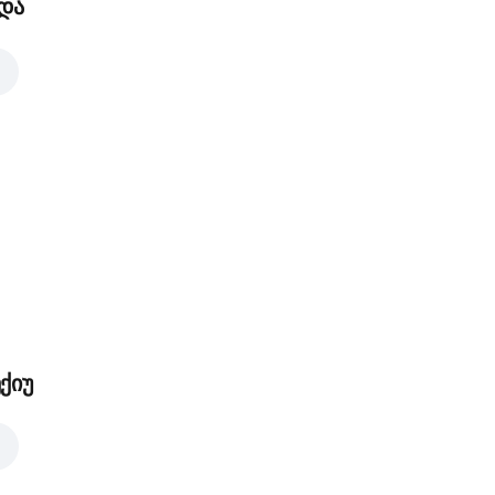
და
ქიუ