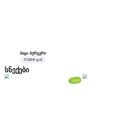
პიცა-ბურგერი
17,00 ₾
დან
სნექები
ჰიტი