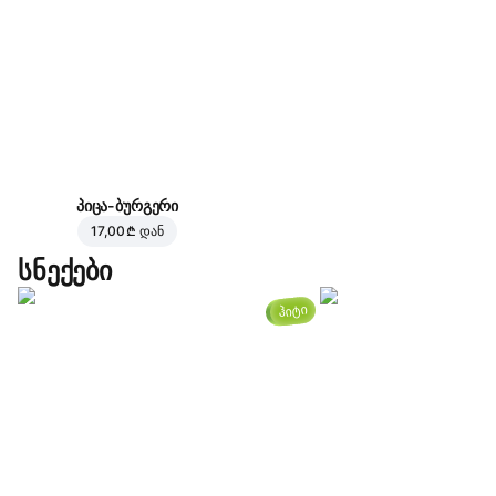
პიცა-ბურგერი
17,00 ₾
დან
სნექები
ჰიტი