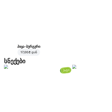
პიცა-ბურგერი
17,00 ₾
დან
სნექები
ჰიტი