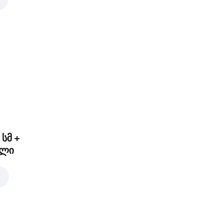
ლორი
3,00 ₾
ორეგანო
0 ₾
2,00 ₾
 სმ +
ელი
ითელი ხახვი
2,00 ₾