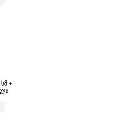
ლორი
3,00 ₾
ორეგანო
0 ₾
2,00 ₾
 სმ +
ელი
ითელი ხახვი
2,00 ₾